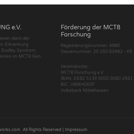
G e.V.
Förderung der MCT8
Forschung
rein dient der
nen Erkrankung
Registrierungsnummer: 4980
n Dudley Syndrom,
Steuernummer: 20 250 63482 - K5
tionen im MCT8 Gen.
Vereinskonto:
MCT8 Forschung e.V.
IBAN: DE82 5139 0000 0080 2561
BIC: VBMHDE5F
Volksbank Mittelhessen
orks.com. All Rights Reserved |
Impressum