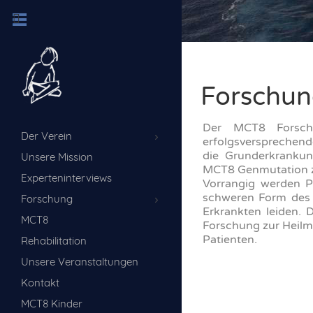
Forschu
Der MCT8 Forschu
Der Verein
erfolgsversprechend
die Grunderkrankun
Unsere Mission
MCT8 Genmutation zu
Experteninterviews
Vorrangig werden P
schweren Form des 
Forschung
Erkrankten leiden. 
MCT8
Forschung zur Heilm
Patienten.
Rehabilitation
Unsere Veranstaltungen
Kontakt
MCT8 Kinder