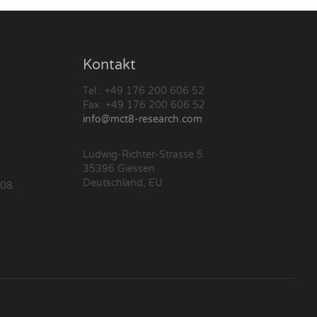
Kontakt
Tel.: +49 176 200 606 52
Fax: +49 176 200 606 52
info@mct8-research.com
Ludwig-Richter-Strasse 5
35396 Giessen
Deutschland, EU
 08