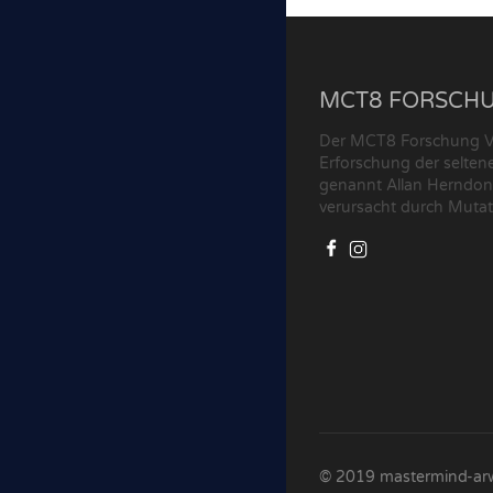
MCT8 FORSCHUN
Der MCT8 Forschung Ve
Erforschung der selte
genannt Allan Herndo
verursacht durch Muta
© 2019 mastermind-arw