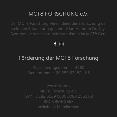
MCT8 FORSCHUNG e.V.
Der MCT8 Forschung Verein dient der Erforschung der
seltenen Erkrankung genannt Allan Herndon Dudley
Syndrom, verursacht durch Mutationen im MCT8 Gen.
Förderung der MCT8 Forschung
Registrierungsnummer: 4980
Steuernummer: 20 250 63482 - K5
Vereinskonto:
MCT8 Forschung e.V.
IBAN: DE82 5139 0000 0080 2561 08
BIC: VBMHDE5F
Volksbank Mittelhessen