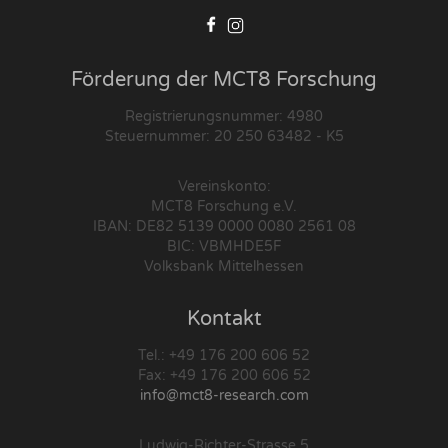
Förderung der MCT8 Forschung
Registrierungsnummer: 4980
Steuernummer: 20 250 63482 - K5
Vereinskonto:
MCT8 Forschung e.V.
IBAN: DE82 5139 0000 0080 2561 08
BIC: VBMHDE5F
Volksbank Mittelhessen
Kontakt
Tel.: +49 176 200 606 52
Fax: +49 176 200 606 52
info@mct8-research.com
Ludwig-Richter-Strasse 5